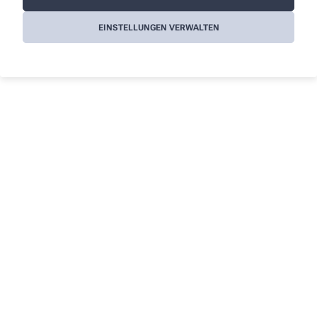
EINSTELLUNGEN VERWALTEN
Kontakt
Über uns
Andreas Apotheke OHG
Leistungen
Team
Ignatiusstraße 12
,
46342
Velen
02863/26 42
Kontakt
02863/28 42
info@andreas-apotheke-velen.de
Informationen
Impressum
Datenschutz
AGB
Cookies