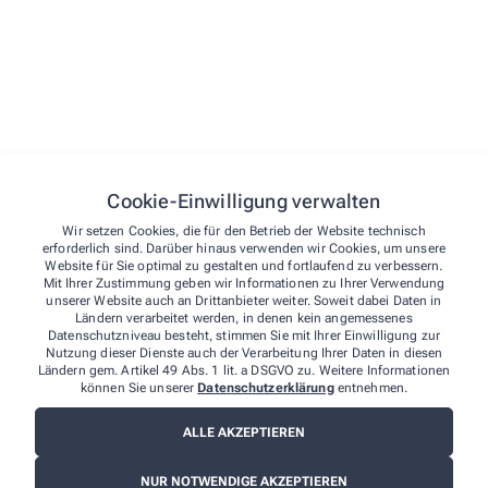
Du möchtest deine Famulatur bei uns absolvieren? Dann freuen wir uns
jederzeit über deine Bewerbung!
So können Sie sich bewerben
E-Mail
karriere@andreasapo.com
Cookie-Einwilligung verwalten
Telefon
Wir setzen Cookies, die für den Betrieb der Website technisch
02863/26 42
erforderlich sind. Darüber hinaus verwenden wir Cookies, um unsere
Website für Sie optimal zu gestalten und fortlaufend zu verbessern.
Post
Mit Ihrer Zustimmung geben wir Informationen zu Ihrer Verwendung
unserer Website auch an Drittanbieter weiter. Soweit dabei Daten in
Andreas Apotheke OHG
Ländern verarbeitet werden, in denen kein angemessenes
Katrin Niermann e.K. & Sabine Hoffeld e.K.
Datenschutzniveau besteht, stimmen Sie mit Ihrer Einwilligung zur
Nutzung dieser Dienste auch der Verarbeitung Ihrer Daten in diesen
Ignatiusstraße 12
Ländern gem. Artikel 49 Abs. 1 lit. a DSGVO zu. Weitere Informationen
46342 Velen
können Sie unserer
Datenschutzerklärung
entnehmen.
ALLE AKZEPTIEREN
NUR NOTWENDIGE AKZEPTIEREN